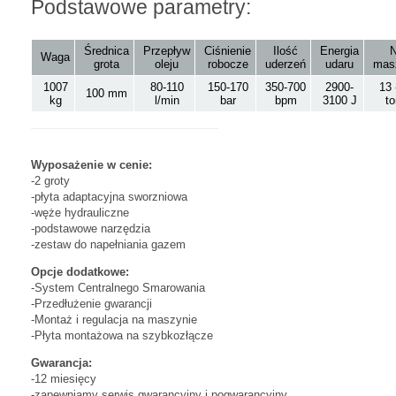
Podstawowe parametry:
Średnica
Przepływ
Ciśnienie
Ilość
Energia
Waga
grota
oleju
robocze
uderzeń
udaru
mas
1007
80-110
150-170
350-700
2900-
13 
100 mm
kg
l/min
bar
bpm
3100 J
t
Wyposażenie w cenie:
-2 groty
-płyta adaptacyjna sworzniowa
-węże hydrauliczne
-podstawowe narzędzia
-zestaw do napełniania gazem
Opcje dodatkowe:
-System Centralnego Smarowania
-Przedłużenie gwarancji
-Montaż i regulacja na maszynie
-Płyta montażowa na szybkozłącze
Gwarancja:
-12 miesięcy
-zapewniamy serwis gwarancyjny i pogwarancyjny